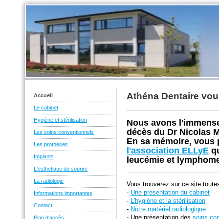
Athéna Dentaire vou
Accueil
Le cabinet
Hygiène et stérilisation
Nous avons l'immense
décès du Dr Nicolas
Les soins conventionnels
En sa mémoire, vous 
Les prothèses
l'association ELLyE
qu
Implants
leucémie et lymphom
L'esthetique du sourire
La radiologie
Vous trouverez sur ce site toute
-
Une présentation du cabinet
Informations importantes
-
L'
hygiène et la stérilisation
Contact
-
Notre matériel radiologique
- Une présentation des
soins co
Plan d'accès