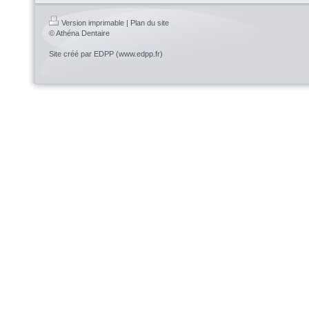
Version imprimable
|
Plan du site
© Athéna Dentaire
Site créé par EDPP (www.edpp.fr)